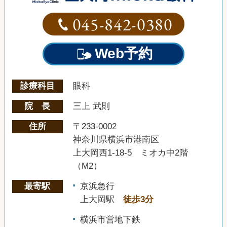
045-842-0380
Web予約
診療科目
眼科
院 長
三上 武則
住所
〒233-0002
神奈川県横浜市港南区
上大岡西1-18-5 ミオカ中2階
（M2）
最寄駅
京浜急行
上大岡駅
徒歩3分
横浜市営地下鉄