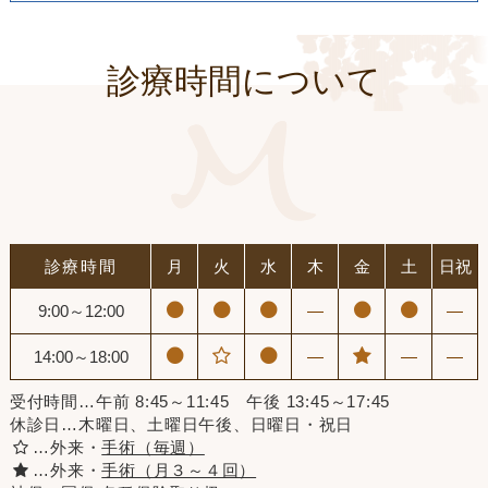
診療時間について
診療時間
月
火
水
木
金
土
日祝
9:00～12:00
―
―
14:00～18:00
―
―
―
受付時間…午前 8:45～11:45 午後 13:45～17:45
休診日…木曜日、土曜日午後、日曜日・祝日
…外来・
手術（毎週）
…外来・
手術（月３～４回）