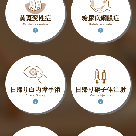
黄斑変性症
糖尿病網膜症
Macular degeneration
Diabetic retinopathy
日帰り白内障手術
日帰り硝子体注射
Cataract Surgery
Vitreous injections